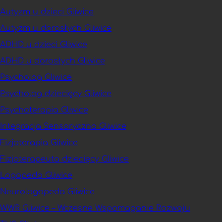
Autyzm u dzieci Gliwice
Autyzm u dorosłych Gliwice
ADHD u dzieci Gliwice
ADHD u dorosłych Gliwice
Psycholog Gliwice
Psycholog dziecięcy Gliwice
Psychoterapia Gliwice
Integracja Sensoryczna Gliwice
Fizjoterapia Gliwice
Fizjoterapeuta dziecięcy Gliwice
Logopeda Gliwice
Neurologopeda Gliwice
WWR Gliwice – Wczesne Wspomaganie Rozwoju