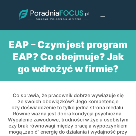
Przejdź
do
treści
EAP – Czym jest program
EAP? Co obejmuje? Jak
go wdrożyć w firmie?
Co sprawia, że pracownik dobrze wywiązuje się
ze swoich obowiązków? Jego kompetencje
czy doświadczenie to tylko jedna strona medalu.
Równie ważna jest dobra kondycja psychiczna.
Wypalenie zawodowe, trudności w życiu osobistym
czy brak równowagi między pracą a wypoczynkiem
mogą „zabić” energię do działania i wydajność przy