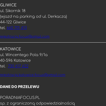
GLIWICE
ul. Sikornik 18
(wjazd na parking od ul. Derkacza)
44-122 Gliwice
tel.
660 701 413
rejestracja.focus@gmail.com
KATOWICE
ul. Wincentego Pola 9/1a
40-596 Katowice
tel.
730 617 622
rejestracja.katowice.focus@gmail.com
DANE DO PRZELEWU
PORADNIAFOCUS.PL
sp. z ograniczoną odpowiedzialnością