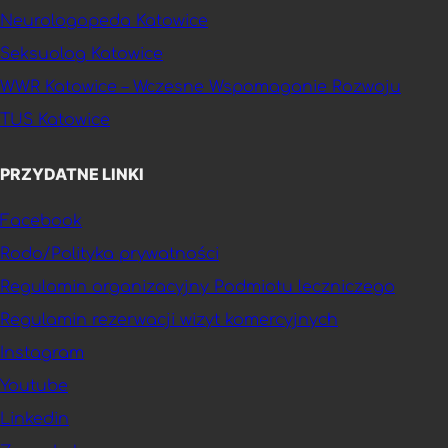
Neurologopeda Katowice
Seksuolog Katowice
WWR Katowice – Wczesne Wspomaganie Rozwoju
TUS Katowice
PRZYDATNE LINKI
Facebook
Rodo/Polityka prywatności
Regulamin organizacyjny Podmiotu leczniczego
Regulamin rezerwacji wizyt komercyjnych
Instagram
Youtube
Linkedin