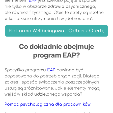
elementem
EAP
jest szeroko pojęte wsparcie
nie tylko w obszarze
zdrowia psychicznego
,
ale również fizycznego. Obie te strefy są istotne
w kontekście utrzymania tzw. „dobrostanu”.
Platforma Wellbeingowa – Odbierz Ofertę
Co dokładnie obejmuje
program EAP?
Specyfika programu
EAP
powinna być
dopasowana do potrzeb organizacji. Dlatego
zakres i sposób świadczenia poszczególnych
usług są zróżnicowane. Jakie elementy mogą
wejść w skład udzielanego wsparcia?
Pomoc psychologiczna dla pracowników