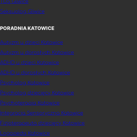
TUS Gliwice
Seksuolog Gliwice
PORADNIA KATOWICE
Autyzm u dzieci Katowice
Autyzm u dorosłych Katowice
ADHD u dzieci Katowice
ADHD u dorosłych Katowice
Psycholog Katowice
Psycholog dziecięcy Katowice
Psychoterapia Katowice
Integracja Sensoryczna Katowice
Fizjoterapeuta dziecięcy Katowice
Logopeda Katowice