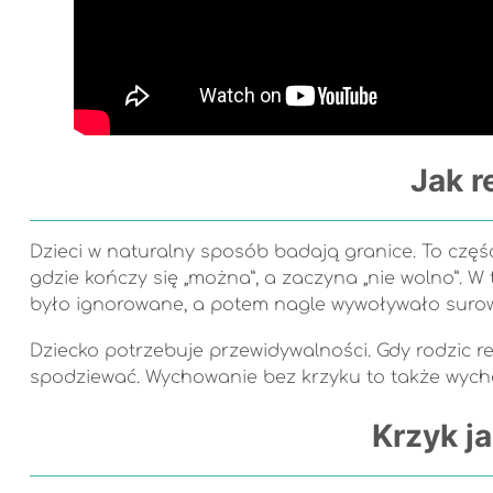
Jak r
Dzieci w naturalny sposób badają granice. To część
gdzie kończy się „można”, a zaczyna „nie wolno”. W
było ignorowane, a potem nagle wywoływało surową
Dziecko potrzebuje przewidywalności. Gdy rodzic reag
spodziewać. Wychowanie bez krzyku to także wycho
Krzyk j