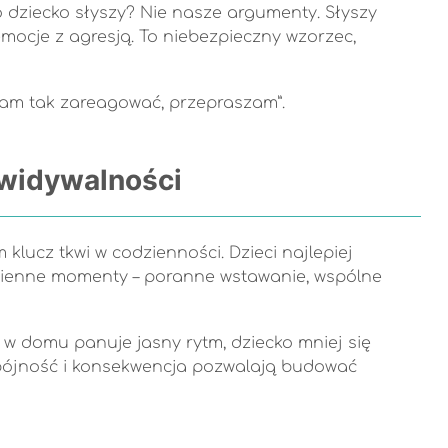
 dziecko słyszy? Nie nasze argumenty. Słyszy
emocje z agresją. To niebezpieczny wzorzec,
nnam tak zareagować, przepraszam”.
ewidywalności
klucz tkwi w codzienności. Dzieci najlepiej
dzienne momenty – poranne wstawanie, wspólne
 w domu panuje jasny rytm, dziecko mniej się
e spójność i konsekwencja pozwalają budować