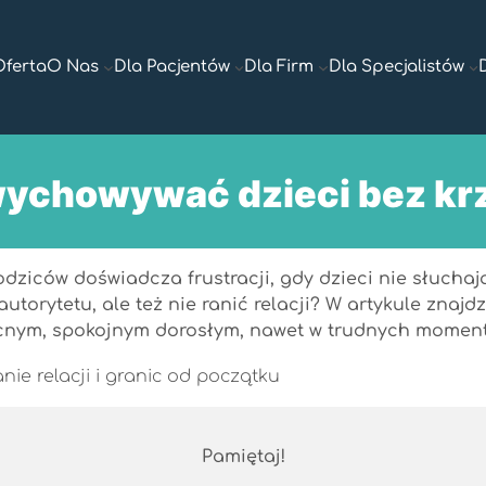
Oferta
O Nas
Dla Pacjentów
Dla Firm
Dla Specjalistów
wychowywać dzieci bez kr
rodziców doświadcza frustracji, gdy dzieci nie słucha
autorytetu, ale też nie ranić relacji? W artykule znaj
nym, spokojnym dorosłym, nawet w trudnych momen
Pamiętaj!