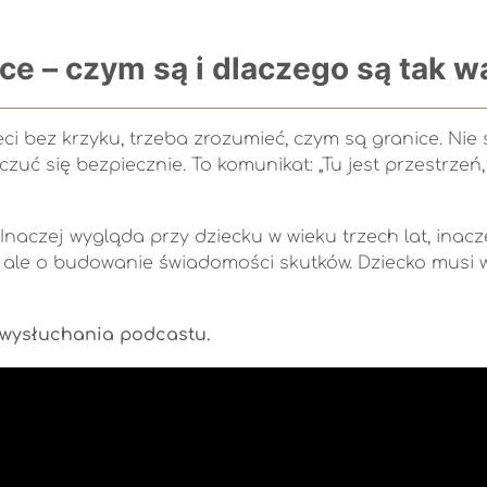
ce – czym są i dlaczego są tak 
 bez krzyku, trzeba zrozumieć, czym są granice. Nie s
uć się bezpiecznie. To komunikat: „Tu jest przestrzeń, 
Inaczej wygląda przy dziecku w wieku trzech lat, inacze
, ale o budowanie świadomości skutków. Dziecko musi 
o wysłuchania podcastu.