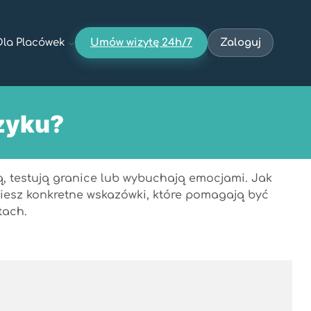
Dla Placówek
Umów wizytę 24h/7
Zaloguj
zyku?
ją, testują granice lub wybuchają emocjami. Jak
dziesz konkretne wskazówki, które pomagają być
tach.