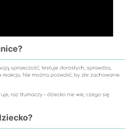
anice?
woją sprawczość, testuje dorosłych, sprawdza,
na reakcja. Nie można pozwolić, by złe zachowanie
uje, raz tłumaczy – dziecko nie wie, czego się
dziecko?