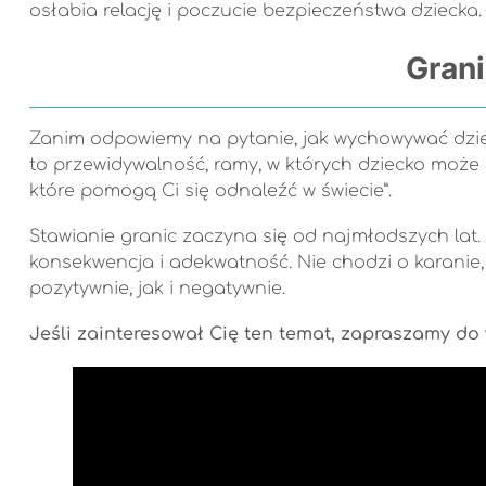
osłabia relację i poczucie bezpieczeństwa dziecka.
Grani
Zanim odpowiemy na pytanie, jak wychowywać dzieci
to przewidywalność, ramy, w których dziecko może cz
które pomogą Ci się odnaleźć w świecie”.
Stawianie granic zaczyna się od najmłodszych lat. 
konsekwencja i adekwatność. Nie chodzi o karanie
pozytywnie, jak i negatywnie.
Jeśli zainteresował Cię ten temat, zapraszamy d