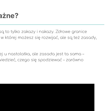
ważne?
ą to tylko zakazy i nakazy. Zdrowe granice
w której możesz się rozwijać, ale są też zasady,
j u nastolatka, ale zasada jest ta sama –
wiedzieć, czego się spodziewać – zarówno