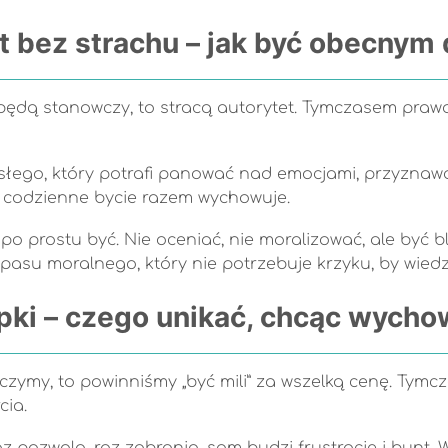
t bez strachu – jak być obecnym
ie będą stanowczy, to stracą autorytet. Tymczasem prawd
rosłego, który potrafi panować nad emocjami, przyznaw
le codzienne bycie razem wychowuje.
o prostu być. Nie oceniać, nie moralizować, ale być bl
u moralnego, który nie potrzebuje krzyku, by wiedzie
pki – czego unikać, chcąc wych
czymy, to powinniśmy „być mili” za wszelką cenę. Tymcza
cia.