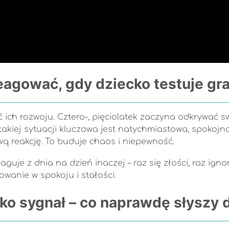
eagować, gdy dziecko testuje gr
 ich rozwoju. Cztero-, pięciolatek zaczyna odkrywać s
 takiej sytuacji kluczowa jest natychmiastowa, spokoj
 reakcję. To buduje chaos i niepewność.
uje z dnia na dzień inaczej – raz się złości, raz ignor
wanie w spokoju i stałości.
ako sygnał – co naprawdę słyszy 