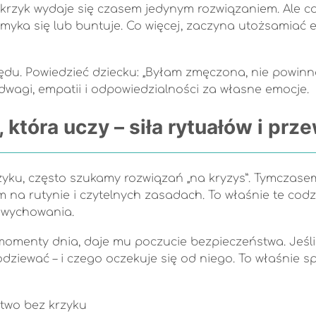
 krzyk wydaje się czasem jedynym rozwiązaniem. Ale co
amyka się lub buntuje. Co więcej, zaczyna utożsamiać 
 błędu. Powiedzieć dziecku: „Byłam zmęczona, nie powi
odwagi, empatii i odpowiedzialności za własne emocje.
która uczy – siła rytuałów i prz
yku, często szukamy rozwiązań „na kryzys”. Tymczasem 
 na rutynie i czytelnych zasadach. To właśnie te co
o wychowania.
 momenty dnia, daje mu poczucie bezpieczeństwa. Jeśli
spodziewać – i czego oczekuje się od niego. To właśni