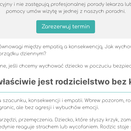
jny i nie zastępują profesjonalnej porady lekarza lub 
pomocy umów wizytę w jednej z naszych poradni.
Zarezerwuj termin
równowagi między empatią a konsekwencją. Jak wychow
 porządku dziennym?
będne, jeśli chcemy wychować dziecko w poczuciu bezpie
łaściwie jest rodzicielstwo bez 
 szacunku, konsekwencji i empatii. Wbrew pozorom, rod
ranic, ale bez agresji i wybuchów emocji.
arzędzi, przemęczenia. Dziecko, które słyszy krzyk, za
jedynie reaguje strachem lub wycofaniem. Rodzic staje