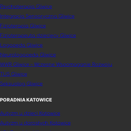
Psychoterapia Gliwice
Integracja Sensoryczna Gliwice
Fizjoterapia Gliwice
Fizjoterapeuta dziecięcy Gliwice
Logopeda Gliwice
Neurologopeda Gliwice
WWR Gliwice – Wczesne Wspomaganie Rozwoju
TUS Gliwice
Seksuolog Gliwice
PORADNIA KATOWICE
Autyzm u dzieci Katowice
Autyzm u dorosłych Katowice