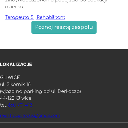
zindywidualizowaniu podejścia do edukacji
dziecka.
Terapeuta Si, Rehabilitant
Poznaj resztę zespołu
LOKALIZACJE
GLIWICE
ul. Sikornik 18
(wjazd na parking od ul. Derkacza)
44-122 Gliwice
tel.
660 701 413
rejestracja.focus@gmail.com