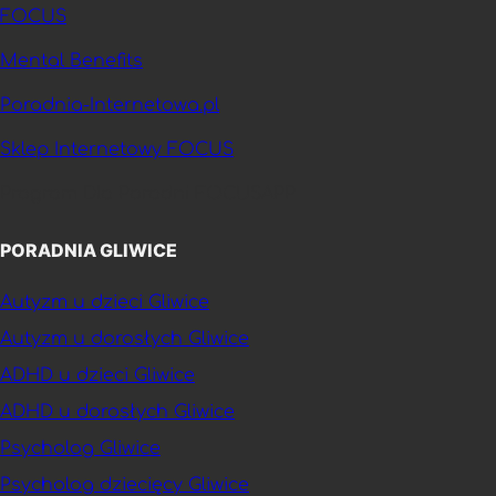
FOCUS
Mental Benefits
Poradnia-Internetowa.pl
Sklep Internetowy FOCUS
Program Dla Poradni FOCUSAPP
PORADNIA GLIWICE
Autyzm u dzieci Gliwice
Autyzm u dorosłych Gliwice
ADHD u dzieci Gliwice
ADHD u dorosłych Gliwice
Psycholog Gliwice
Psycholog dziecięcy Gliwice