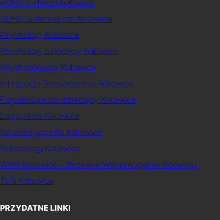
ADHD u dzieci Katowice
ADHD u dorosłych Katowice
Psycholog Katowice
Psycholog dziecięcy Katowice
Psychoterapia Katowice
Integracja Sensoryczna Katowice
Fizjoterapeuta dziecięcy Katowice
Logopeda Katowice
Neurologopeda Katowice
Seksuolog Katowice
WWR Katowice – Wczesne Wspomaganie Rozwoju
TUS Katowice
PRZYDATNE LINKI