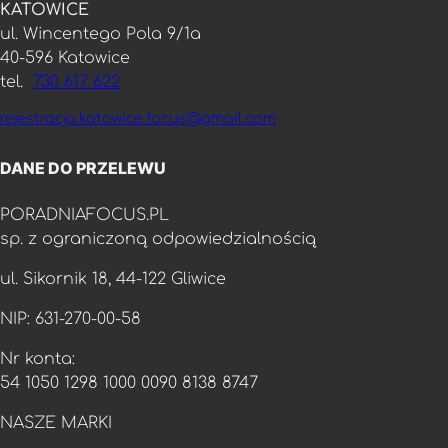
KATOWICE
ul. Wincentego Pola 9/1a
40-596 Katowice
tel.
730 617 622
rejestracja.katowice.focus@gmail.com
DANE DO PRZELEWU
PORADNIAFOCUS.PL
sp. z ograniczoną odpowiedzialnością
ul. Sikornik 18, 44-122 Gliwice
NIP: 631-270-00-58
Nr konta:
54 1050 1298 1000 0090 8138 8747
NASZE MARKI