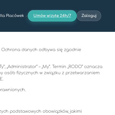
Dla Placówek
Umów wizytę 24h/7
Zaloguj
0058. Ochrona danych odbywa się zgodnie
y”, „Administrator” – „My”. Termin „RODO” oznacza
ony osób fizycznych w związku z przetwarzaniem
E.
prawnionych.
szych podstawowych obowiązków, jakimi