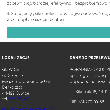
zapewniając bardziej efektywną i bezproblemową 
4. Stosujemy pliki cookies, aby zagwarantować na
w celu optymalizacji działań.
LOKALIZACJE
DANE DO PRZELEW
GLIWICE
PORADNIAFOCUS.P
ul. Sikornik 18
sp. z ograniczoną
(wjazd na parking od ul.
odpowiedzialnością
Derkacza)
ul. Sikornik 18, 44-12
44-122 Gliwice
tel.
660 701 413
NIP: 631-270-00-58
rejestracja.focus@gmail.com