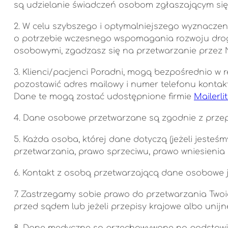
są udzielanie świadczeń osobom zgłaszającym się
2. W celu szybszego i optymalniejszego wyznacze
o potrzebie wczesnego wspomagania rozwoju drogą 
osobowymi, zgadzasz się na przetwarzanie przez N
3. Klienci/pacjenci Poradni, mogą bezpośrednio w 
pozostawić adres mailowy i numer telefonu konta
Dane te mogą zostać udostępnione firmie
Mailerli
4. Dane osobowe przetwarzane są zgodnie z przep
5. Każda osoba, której dane dotyczą (jeżeli jeste
przetwarzania, prawo sprzeciwu, prawo wniesienia
6. Kontakt z osobą przetwarzającą dane osobowe j
7. Zastrzegamy sobie prawo do przetwarzania Two
przed sądem lub jeżeli przepisy krajowe albo uni
8. Dane medyczne są przechowywane na podstawie 