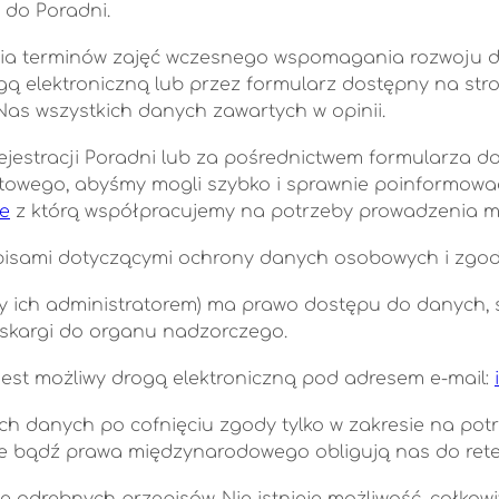
 do Poradni.
nia terminów zajęć wczesnego wspomagania rozwoju d
elektroniczną lub przez formularz dostępny na stron
as wszystkich danych zawartych w opinii.
rejestracji Poradni lub za pośrednictwem formularza 
ktowego, abyśmy mogli szybko i sprawnie poinformowa
te
z którą współpracujemy na potrzeby prowadzenia ma
isami dotyczącymi ochrony danych osobowych i zgodn
śmy ich administratorem) ma prawo dostępu do danych, 
 skargi do organu nadzorczego.
est możliwy drogą elektroniczną pod adresem e-mail:
ich danych po cofnięciu zgody tylko w zakresie na p
jne bądź prawa międzynarodowego obligują nas do rete
odrębnych przepisów. Nie istnieje możliwość, całkow