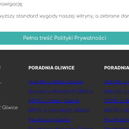
nawigację.
jwyższy standard wygody naszej witryny, a zebrane da
Pełna treść Polityki Prywatności
U
PORADNIA GLIWICE
PORADNIA
L
Autyzm u dzieci Gliwice
Autyzm u d
Autyzm u dorosłych Gliwice
Autyzm u 
ADHD u dzieci Gliwice
ADHD u dz
2 Gliwice
ADHD u dorosłych Gliwice
ADHD u do
Psycholog Gliwice
Psycholog