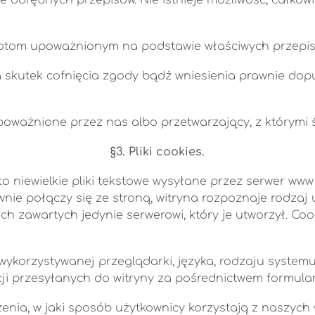
tom upoważnionym na podstawie właściwych przepis
 skutek cofnięcia zgody bądź wniesienia prawnie do
oważnione przez nas albo przetwarzający, z którymi 
§3. Pliki cookies.
 to niewielkie pliki tekstowe wysyłane przez serwer 
ie połączy się ze stroną, witryna rozpoznaje rodzaj u
h zawartych jedynie serwerowi, który je utworzył. Cook
 wykorzystywanej przeglądarki, języka, rodzaju system
rmacji przesyłanych do witryny za pośrednictwem formul
enia, w jaki sposób użytkownicy korzystają z naszych