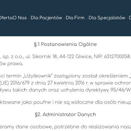
Oferta
O Nas
Dla Pacjentów
Dla Firm
Dla Specjalistów
§.1 Postanowienia Ogólne
. z o.o., ul. Sikornik 18, 44-122 Gliwice, NIP: 631270
ów prawa.
i termin „Użytkownik” zastąpiony został określeniem „T
E) 2016/679 z dnia 27 kwietnia 2016 r. w sprawie ochr
ywu takich danych oraz uchylenia dyrektywy 95/46/W
towane jako poufne i nie są widoczne dla osób nieu
§2. Administrator Danych
zbieramy dane osobowe, potrzebne do realizowania na