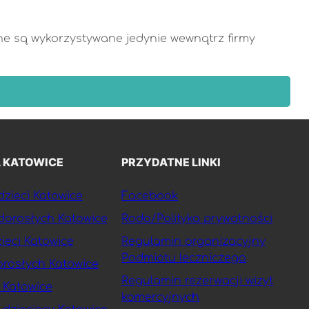
ne są wykorzystywane jedynie wewnątrz firmy
 KATOWICE
PRZYDATNE LINKI
zieci Katowice
Facebook
dorosłych Katowice
Rodo/Polityka prywatności
ieci Katowice
Regulamin organizacyjny
Podmiotu leczniczego
rosłych Katowice
Regulamin rezerwacji wizyt
 Katowice
komercyjnych