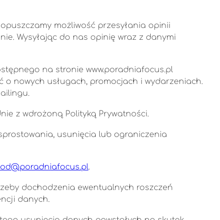
opuszczamy możliwość przesyłania opinii
ie. Wysyłając do nas opinię wraz z danymi
dostępnego na stronie www.poradniafocus.pl
ć o nowych usługach, promocjach i wydarzeniach.
ilingu.
ie z wdrożoną Polityką Prywatności.
sprostowania, usunięcia lub ograniczenia
iod@poradniafocus.pl
.
otrzeby dochodzenia ewentualnych roszczeń
ncji danych.
itego usunięcia danych powstałych na skutek