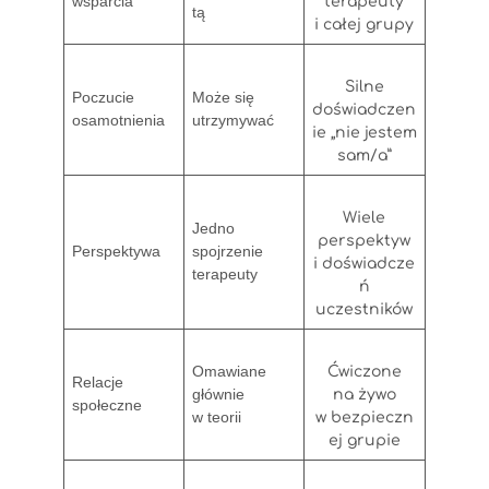
wsparcia
terapeuty
tą
i całej grupy
Silne
Poczucie
Może się
doświadczen
osamotnienia
utrzymywać
ie „nie jestem
sam/a”
Wiele
Jedno
perspektyw
Perspektywa
spojrzenie
i doświadcze
terapeuty
ń
uczestników
Omawiane
Ćwiczone
Relacje
głównie
na żywo
społeczne
w teorii
w bezpieczn
ej grupie