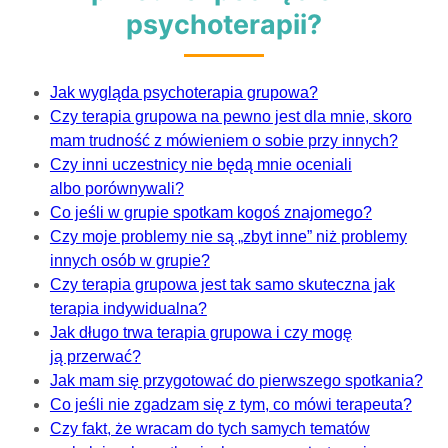
psychoterapii?
Jak wygląda psychoterapia grupowa?
Czy terapia grupowa na pewno jest dla mnie, skoro
mam trudność z mówieniem o sobie przy innych?
Czy inni uczestnicy nie będą mnie oceniali
albo porównywali?
Co jeśli w grupie spotkam kogoś znajomego?
Czy moje problemy nie są „zbyt inne” niż problemy
innych osób w grupie?
Czy terapia grupowa jest tak samo skuteczna jak
terapia indywidualna?
Jak długo trwa terapia grupowa i czy mogę
ją przerwać?
Jak mam się przygotować do pierwszego spotkania?
Co jeśli nie zgadzam się z tym, co mówi terapeuta?
Czy fakt, że wracam do tych samych tematów