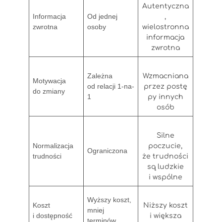
Autentyczna
Informacja
Od jednej
,
zwrotna
osoby
wielostronna
informacja
zwrotna
Zależna
Wzmacniana
Motywacja
od relacji 1-na-
przez postę
do zmiany
1
py innych
osób
Silne
Normalizacja
poczucie,
Ograniczona
trudności
że trudności
są ludzkie
i wspólne
Wyższy koszt,
Koszt
Niższy koszt
mniej
i dostępność
i większa
terminów