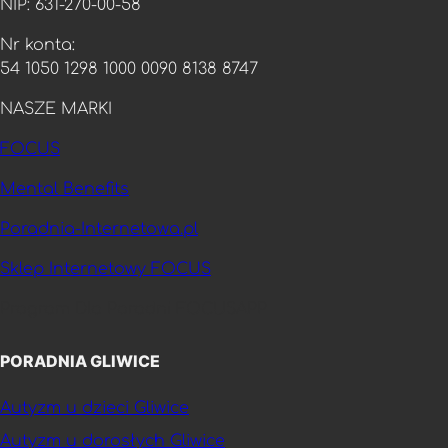
NIP: 631-270-00-58
Nr konta:
54 1050 1298 1000 0090 8138 8747
NASZE MARKI
FOCUS
Mental Benefits
Poradnia-Internetowa.pl
Sklep Internetowy FOCUS
Program Dla Poradni FOCUSAPP
PORADNIA GLIWICE
Autyzm u dzieci Gliwice
Autyzm u dorosłych Gliwice