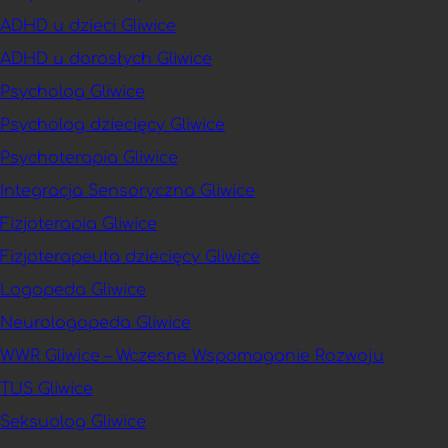
ADHD u dzieci Gliwice
ADHD u dorosłych Gliwice
Psycholog Gliwice
Psycholog dziecięcy Gliwice
Psychoterapia Gliwice
Integracja Sensoryczna Gliwice
Fizjoterapia Gliwice
Fizjoterapeuta dziecięcy Gliwice
Logopeda Gliwice
Neurologopeda Gliwice
WWR Gliwice – Wczesne Wspomaganie Rozwoju
TUS Gliwice
Seksuolog Gliwice