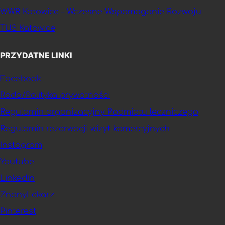
WWR Katowice – Wczesne Wspomaganie Rozwoju
TUS Katowice
PRZYDATNE LINKI
Facebook
Rodo/Polityka prywatności
Regulamin organizacyjny Podmiotu leczniczego
Regulamin rezerwacji wizyt komercyjnych
Instagram
Youtube
Linkedin
ZnanyLekarz
Pinterest