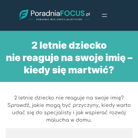
Przejdź
do
treści
2 letnie dziecko
nie reaguje na swoje imię –
kiedy się martwić?
2 letnie dziecko nie reaguje na swoje imię?
Sprawdź, jakie mogą być przyczyny, kiedy warto
udać się do specjalisty i jak wspierać rozwój
malucha w domu.