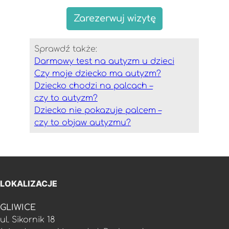
Zarezerwuj wizytę
Sprawdź także:
Darmowy test na autyzm u dzieci
Czy moje dziecko ma autyzm?
Dziecko chodzi na palcach –
czy to autyzm?
Dziecko nie pokazuje palcem –
czy to objaw autyzmu?
LOKALIZACJE
GLIWICE
ul. Sikornik 18