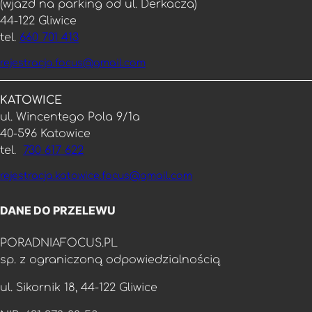
(wjazd na parking od ul. Derkacza)
44-122 Gliwice
tel.
660 701 413
rejestracja.focus@gmail.com
KATOWICE
ul. Wincentego Pola 9/1a
40-596 Katowice
tel.
730 617 622
rejestracja.katowice.focus@gmail.com
DANE DO PRZELEWU
PORADNIAFOCUS.PL
sp. z ograniczoną odpowiedzialnością
ul. Sikornik 18, 44-122 Gliwice