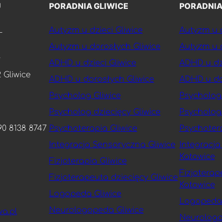
U
PORADNIA GLIWICE
PORADNIA
L
Autyzm u dzieci Gliwice
Autyzm u d
Autyzm u dorosłych Gliwice
Autyzm u 
ADHD u dzieci Gliwice
ADHD u dz
2 Gliwice
ADHD u dorosłych Gliwice
ADHD u do
Psycholog Gliwice
Psycholog
Psycholog dziecięcy Gliwice
Psycholog 
90 8138 8747
Psychoterapia Gliwice
Psychoter
Integracja Sensoryczna Gliwice
Integracj
Katowice
Fizjoterapia Gliwice
Fizjoterap
Fizjoterapeuta dziecięcy Gliwice
Katowice
Logopeda Gliwice
Logopeda 
Neurologopeda Gliwice
a.pl
Neurologo