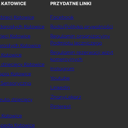
 KATOWICE
PRZYDATNE LINKI
zieci Katowice
Facebook
dorosłych Katowice
Rodo/Polityka prywatności
ieci Katowice
Regulamin organizacyjny
Podmiotu leczniczego
rosłych Katowice
Regulamin rezerwacji wizyt
 Katowice
komercyjnych
dziecięcy Katowice
Instagram
apia Katowice
Youtube
a Sensoryczna
Linkedin
ZnanyLekarz
euta dziecięcy
Pinterest
Katowice
peda Katowice