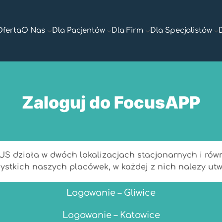
Oferta
O Nas
Dla Pacjentów
Dla Firm
Dla Specjalistów
Zaloguj do FocusAPP
działa w dwóch lokalizacjach stacjonarnych i równie
zystkich naszych placówek, w każdej z nich nalezy ut
Logowanie – Gliwice
Logowanie – Katowice