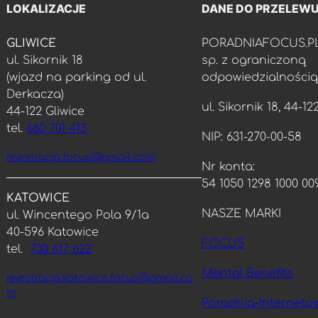
LOKALIZACJE
DANE DO PRZELEW
w końcu zobaczył że jest kimś 
z kim można rozmawiać 
GLIWICE
PORADNIAFOCUS.P
a nie tylko stygmatyzować 
ul. Sikornik 18
sp. z ograniczoną
ze względu na inność! Pani 
(wjazd na parking od ul.
odpowiedzialnością
Doktor JEST PANI WSPANIAŁA-:) 
Derkacza)
Więcej takich lekarzy a pacjenci 
ul. Sikornik 18, 44-12
44-122 Gliwice
i ich rodziny będą 
tel.
660 701 413
podbudowane na duchu i bedą 
NIP: 631-270-00-58
w wstanie dalej funkcjonować 
rejestracja.focus@gmail.com
Nr konta:
mimo swoich niedoskonałości. 
54 1050 1298 1000 00
Chcę również tą drogą 
KATOWICE
podziękować Pani Alicji 
NASZE MARKI
ul. Wincentego Pola 9/1a
rejestratorce która wykazała się 
40-596 Katowice
cierpliwością i fachowością 
FOCUS
tel.
730 617 622
w umawianiu syna na kolejną 
wizytę. Z czystym sumieniem 
Mental Benefits
rejestracja.katowice.focus@gmail.co
polecam NZOZ Focus jako 
m
Poradnia-Internetow
NAJLEPSZĄ poradnię dla osób 