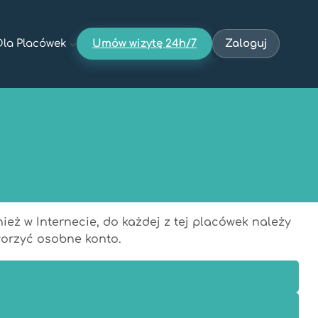
Dla Placówek
Umów wizytę 24h/7
Zaloguj
ż w Internecie, do każdej z tej placówek należy
worzyć osobne konto.