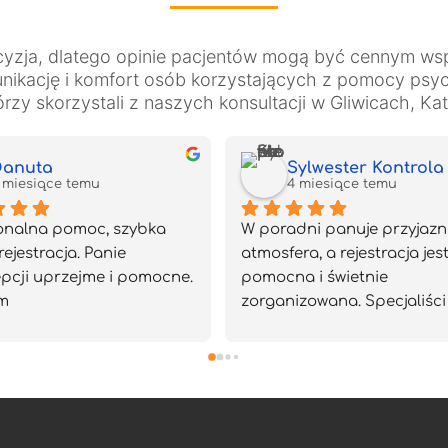
cyzja, dlatego opinie pacjentów mogą być cennym ws
kację i komfort osób korzystających z pomocy psych
zy skorzystali z naszych konsultacji w Gliwicach, Ka
anuta
Sylwester Kontrola
 miesiące temu
4 miesiące temu
onalna pomoc, szybka 
W poradni panuje przyjazn
rejestracja. Panie 
atmosfera, a rejestracja jest
pcji uprzejme i pomocne. 
pomocna i świetnie 
m
zorganizowana. Specjaliści 
są profesjonalni i pełni empa
Polecam z czystym sumieni