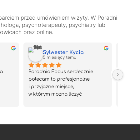
parciem przed umówieniem wizyty. W Poradni
ologa, psychoterapeuty, psychiatry lub
towicach oraz online.
Sylwester Kycia
A
5 miesięcy temu
5
a 
Poradnia Focus serdecznie 
Atmosfe
 
polecam to profesjonalne 
i bezpi
i przyjazne miejsce, 
moje dzi
w którym można liczyć 
swobodn
tii. 
na indywidualne podejście, 
indywid
em 🙂
pełne zaangażowanie 
oraz pr
specjalistów oraz realne 
zespołu
wsparcie dostosowane 
przeko
do potrzeb każdego klienta.
tę pora