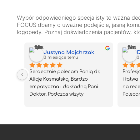
Wybór odpowiedniego specjalisty to ważna de
FOCUS dbamy o uważne podejście, jasną komuni
logopedy. Poznaj doświadczenia pacjentów, któr
Justyna Majchrzak
D
3 miesiące temu
3
Serdecznie polecam Panią dr. 
Profesj
Alicję Kosmalską. Bardzo 
i łatwa 
empatyczna i dokładną Pani 
na rece
Doktor. Podczas wizyty 
Poleca
szczegółowo Pani Doktor 
wyjaśniła przyczynę dolegliwości 
mojego syna jak również 
zaproponowała skuteczne 
leczenie. Poczułam się 
zaopiekowana, a moj syn 