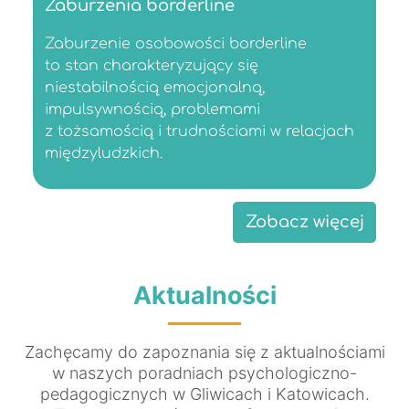
Zaburzenia borderline
Zaburzenie osobowości borderline
to stan charakteryzujący się
niestabilnością emocjonalną,
impulsywnością, problemami
z tożsamością i trudnościami w relacjach
międzyludzkich.
Zobacz więcej
Aktualności
Zachęcamy do zapoznania się z aktualnościami
w naszych poradniach psychologiczno-
pedagogicznych w Gliwicach i Katowicach.