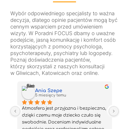
Wybór odpowiedniego specjalisty to ważna
decyzja, dlatego opinie pacjentów mogą być
cennym wsparciem przed umówieniem
wizyty. W Poradni FOCUS dbamy o uważne
podejście, jasną komunikację i komfort osób
korzystających z pomocy psychologa,
psychoterapeuty, psychiatry lub logopedy.
Poznaj doświadczenia pacjentów,
którzy skorzystali z naszych konsultacji
w Gliwicach, Katowicach oraz online.
Jacek Nawrot
6 miesięcy temu
na, 
Polecam serdecznie.Pani Ania 
Chc
 
w rejestracji bardzo życzliwa 
wdz
e 
i pomocna za co bardzo dziękuję
i w