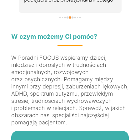
go 
Proc
i b
om.
bar
W czym możemy Ci pomóc?
W Poradni FOCUS wspieramy dzieci,
młodzież i dorosłych w trudnościach
emocjonalnych, rozwojowych
oraz psychicznych. Pomagamy między
innymi przy depresji, zaburzeniach lękowych,
ADHD, spektrum autyzmu, przewlekłym
stresie, trudnościach wychowawczych
i problemach w relacjach. Sprawdź, w jakich
obszarach nasi specjaliści najczęściej
pomagają pacjentom.