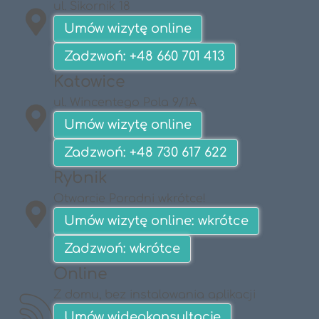
ul. Sikornik 18
Umów wizytę online
Zadzwoń: +48 660 701 413
Katowice
ul. Wincentego Pola 9/1A
Umów wizytę online
Zadzwoń: +48 730 617 622
Rybnik
Otwarcie Poradni wkrótce!
Umów wizytę online: wkrótce
Zadzwoń: wkrótce
Online
Z domu, bez instalowania aplikacji
Umów wideokonsultację