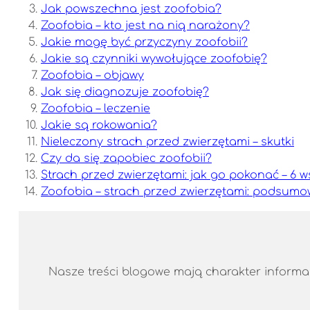
Jak powszechna jest zoofobia?
Zoofobia – kto jest na nią narażony?
Jakie mogę być przyczyny zoofobii?
Jakie są czynniki wywołujące zoofobię?
Zoofobia – objawy
Jak się diagnozuje zoofobię?
Zoofobia – leczenie
Jakie są rokowania?
Nieleczony strach przed zwierzętami – skutki
Czy da się zapobiec zoofobii?
Strach przed zwierzętami: jak go pokonać – 6 
Zoofobia – strach przed zwierzętami: podsumo
Nasze treści blogowe mają charakter informacy