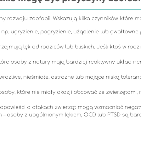
ny rozwoju zoofobii. Wskazują kilka czynników, które m
 np. ugryzienie, pogryzienie, użądlenie lub gwałtowne
rzejmują lęk od rodziców lub bliskich. Jeśli ktoś w rod
tóre osoby z natury mają bardziej reaktywny układ ne
rażliwe, nieśmiałe, ostrożne lub mające niską toleran
osoby, które nie miały okazji obcować ze zwierzętami,
y opowieści o atakach zwierząt mogą wzmacniać negat
h
– osoby z uogólnionym lękiem, OCD lub PTSD są bardz