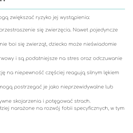
ogą zwiększać ryzyko jej wystąpienia:
 przestraszenie się zwierzęcia. Nawet pojedyncze
zinie boi się zwierząt, dziecko może nieświadomie
rwowy i są podatniejsze na stres oraz odczuwanie
cję na niepewność częściej reagują silnym lękiem
 mogą postrzegać je jako nieprzewidywalne lub
ywne skojarzenia i potęgować strach.
iej narażone na rozwój fobii specyficznych, w tym