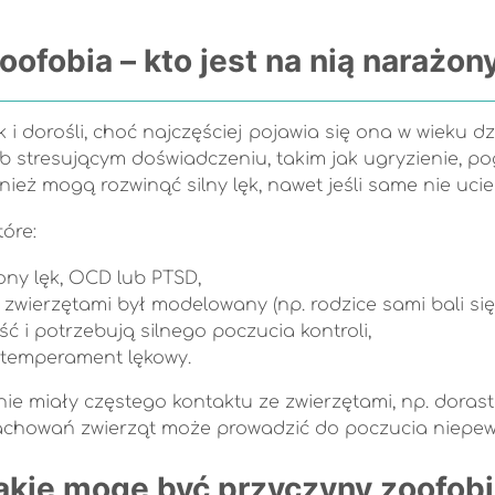
oofobia – kto jest na nią narażon
i dorośli, choć najczęściej pojawia się ona w wieku d
b stresującym doświadczeniu, takim jak ugryzienie, po
nież mogą rozwinąć silny lęk, nawet jeśli same nie ucie
óre:
ony lęk, OCD lub PTSD,
 zwierzętami był modelowany (np. rodzice sami bali si
ć i potrzebują silnego poczucia kontroli,
 temperament lękowy.
ie miały częstego kontaktu ze zwierzętami, np. dorast
chowań zwierząt może prowadzić do poczucia niepewn
akie mogę być przyczyny zoofobi