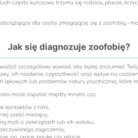
uch często kurczowo trzyma się rodzica, płacze, krzyc
 i obciążające dla osoby zmagającej się z zoofobią – 
Jak się diagnozuje zoofobię?
dzić szczegółowy wywiad, aby lepiej zrozumieć Twój l
bjawy, ich nasilenie, częstotliwość oraz wpływ na cod
zeń lękowych lub problemów natury psychicznej, któ
sta może zapytać między innymi, czy:
ek kontaktów z nimi,
iej sześć miesięcy,
ą myśl o zwierzętach lub ich widoku,
rzeczywistego zagrożenia,
e, np. pracę, naukę czy relacje,