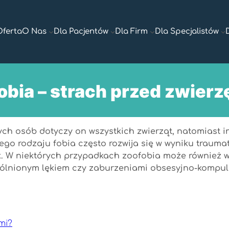
Oferta
O Nas
Dla Pacjentów
Dla Firm
Dla Specjalistów
obia – strach przed zwierz
rych osób dotyczy on wszystkich zwierząt, natomiast 
Tego rodzaju fobia często rozwija się w wyniku traum
tak. W niektórych przypadkach zoofobia może również
ólnionym lękiem czy zaburzeniami obsesyjno-kompul
mi?