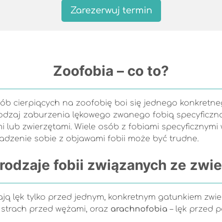
Zarezerwuj termin
Zoofobia – co to?
sób cierpiących na zoofobię boi się jednego konkretne
 rodzaj zaburzenia lękowego zwanego fobią specyficzną.
 lub zwierzętami. Wiele osób z fobiami specyficznymi w
adzenie sobie z objawami fobii może być trudne.
 rodzaje fobii związanych ze zwi
ją lęk tylko przed jednym, konkretnym gatunkiem zwier
 strach przed wężami, oraz
arachnofobia
– lęk przed p