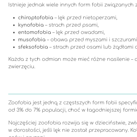
Istnieje jednak wiele innych form fobii związanych z
chiroptofobia
– lęk przed nietoperzami,
kynofobia
– strach przed psami,
entomofobia
– lęk przed owadami,
musofobia
– obawa przed myszami i szczurami
sfeksofobia
– strach przed osami lub żądłami
Każda z tych odmian może mieć różne nasilenie – 
zwierzęciu.
Zoofobia jest jedną z częstszych form fobii specyf
od 3% do 7% populacji, choć w łagodniejszej form
Najczęściej zoofobia rozwija się w dzieciństwie, 
w dorosłości, jeśli lęk nie został przepracowany. K