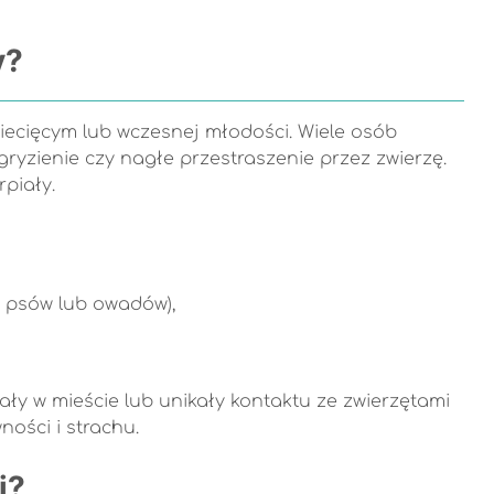
y?
ziecięcym lub wczesnej młodości. Wiele osób
gryzienie czy nagłe przestraszenie przez zwierzę.
rpiały.
ę psów lub owadów),
ały w mieście lub unikały kontaktu ze zwierzętami
ości i strachu.
i?