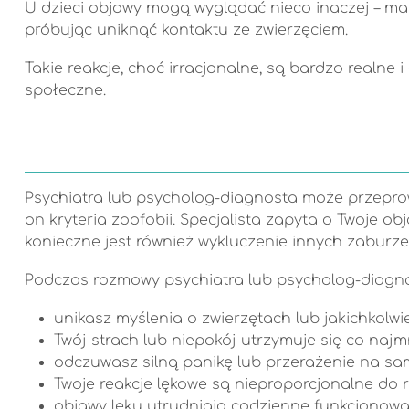
U dzieci objawy mogą wyglądać nieco inaczej – mal
próbując uniknąć kontaktu ze zwierzęciem.
Takie reakcje, choć irracjonalne, są bardzo realne
społeczne.
Psychiatra lub psycholog-diagnosta może przeprowa
on kryteria zoofobii. Specjalista zapyta o Twoje o
konieczne jest również wykluczenie innych zabur
Podczas rozmowy psychiatra lub psycholog-diagno
unikasz myślenia o zwierzętach lub jakichkolwi
Twój strach lub niepokój utrzymuje się co najmn
odczuwasz silną panikę lub przerażenie na sam
Twoje reakcje lękowe są nieproporcjonalne do 
objawy lęku utrudniają codzienne funkcjonowani