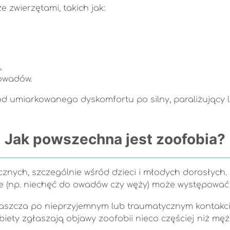
e zwierzętami, takich jak:
,
 owadów.
od umiarkowanego dyskomfortu po silny, paraliżujący
Jak powszechna jest zoofobia?
icznych, szczególnie wśród dzieci i młodych dorosłych. 
ie (np. niechęć do owadów czy węży) może występować 
zwłaszcza po nieprzyjemnym lub traumatycznym kontakc
obiety zgłaszają objawy zoofobii nieco częściej niż mę