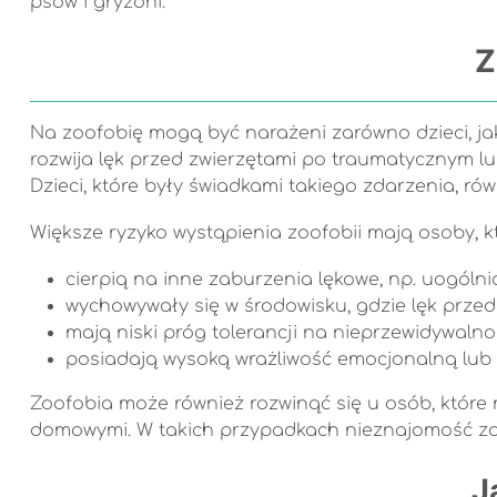
psów i gryzoni.
Z
Na zoofobię mogą być narażeni zarówno dzieci, jak 
rozwija lęk przed zwierzętami po traumatycznym lu
Dzieci, które były świadkami takiego zdarzenia, rów
Większe ryzyko wystąpienia zoofobii mają osoby, kt
cierpią na inne zaburzenia lękowe, np. uogólni
wychowywały się w środowisku, gdzie lęk przed
mają niski próg tolerancji na nieprzewidywalnoś
posiadają wysoką wrażliwość emocjonalną lub
Zoofobia może również rozwinąć się u osób, które n
domowymi. W takich przypadkach nieznajomość za
J