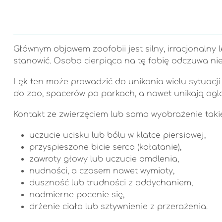
Głównym objawem zoofobii jest silny, irracjonalny 
stanowić. Osoba cierpiąca na tę fobię odczuwa nie
Lęk ten może prowadzić do unikania wielu sytuacj
do zoo, spacerów po parkach, a nawet unikają oglą
Kontakt ze zwierzęciem lub samo wyobrażenie takiej
uczucie ucisku lub bólu w klatce piersiowej,
przyspieszone bicie serca (kołatanie),
zawroty głowy lub uczucie omdlenia,
nudności, a czasem nawet wymioty,
duszność lub trudności z oddychaniem,
nadmierne pocenie się,
drżenie ciała lub sztywnienie z przerażenia.