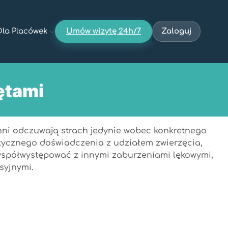
Dla Placówek
Umów wizytę 24h/7
Zaloguj
ętami
inni odczuwają strach jedynie wobec konkretnego
atycznego doświadczenia z udziałem zwierzęcia,
 współwystępować z innymi zaburzeniami lękowymi,
syjnymi.