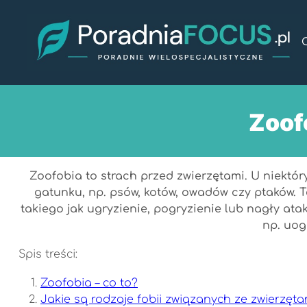
Przejdź
do
treści
Zoof
Zoofobia to strach przed zwierzętami. U niektó
gatunku, np. psów, kotów, owadów czy ptaków. 
takiego jak ugryzienie, pogryzienie lub nagły a
np. uog
Spis treści:
Zoofobia – co to?
Jakie są rodzaje fobii związanych ze zwierzęta