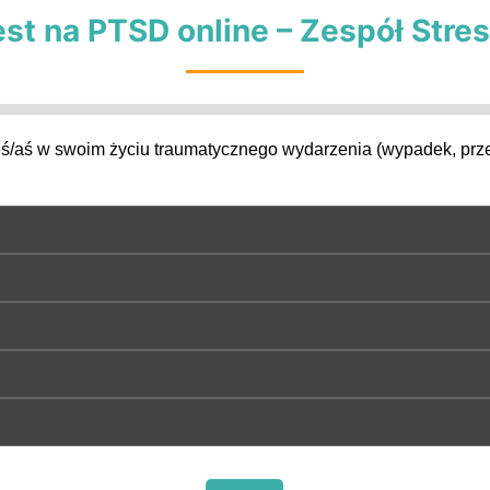
st na PTSD online – Zespół Str
eś/aś w swoim życiu traumatycznego wydarzenia (wypadek, prz