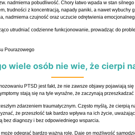
zw. nadmierna pobudliwość. Chory łatwo wpada w stan silnego l
m, trudności z koncentracją, napady paniki, a nawet wybuchy 
ia, nadmierna czujność oraz uczucie odrętwienia emocjonalneg
ąco utrudniać codzienne funkcjonowanie, prowadząc do probl
o wiele osób nie wie, że cierpi 
zowaniu PTSD jest fakt, że nie zawsze objawy pojawiają się 
ymptomy stają się na tyle wyraźne, że zaczynają przeszkadzać
zeszłym zdarzeniem traumatycznym. Często myślą, że cierpią n
yznać, że przeszłość tak bardzo wpływa na ich życie, uważając,
ają bez diagnozy i bez odpowiedniego wsparcia.
e może odegrać bardzo ważną rolę. Daje on możliwość samodz