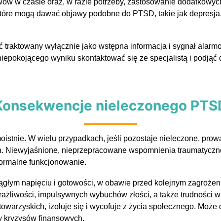
awów w czasie oraz, w razie potrzeby, zastosowanie dodatkowyc
które mogą dawać objawy podobne do PTSD, takie jak depresja
yć traktowany wyłącznie jako wstępna informacja i sygnał alarm
iepokojącego wyniku skontaktować się ze specjalistą i podjąć 
Konsekwencje nieleczonego PTS
moistnie. W wielu przypadkach, jeśli pozostaje nieleczone, pr
h. Niewyjaśnione, nieprzepracowane wspomnienia traumatyczn
normalne funkcjonowanie.
iągłym napięciu i gotowości, w obawie przed kolejnym zagroż
żliwości, impulsywnych wybuchów złości, a także trudności w r
warzyskich, izoluje się i wycofuje z życia społecznego. Może d
 kryzysów finansowych.