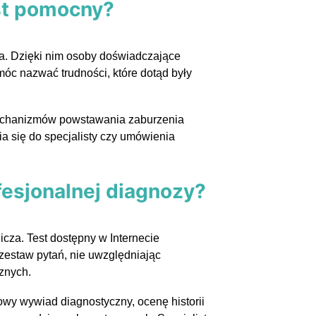
est pomocny?
nia. Dzięki nim osoby doświadczające
óc nazwać trudności, które dotąd były
mechanizmów powstawania zaburzenia
ia się do specjalisty czy umówienia
fesjonalnej diagnozy?
cza. Test dostępny w Internecie
estaw pytań, nie uwzględniając
cznych.
owy wywiad diagnostyczny, ocenę historii