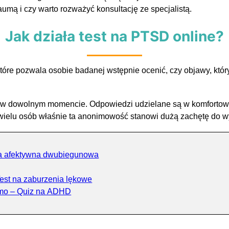
umą i czy warto rozważyć konsultację ze specjalistą.
Jak działa test na PTSD online?
tóre pozwala osobie badanej wstępnie ocenić, czy objawy, kt
y w dowolnym momencie. Odpowiedzi udzielane są w komfortowyc
wielu osób właśnie ta anonimowość stanowi dużą zachętę do w
a afektywna dwubiegunowa
Test na zaburzenia lękowe
rmo – Quiz na ADHD