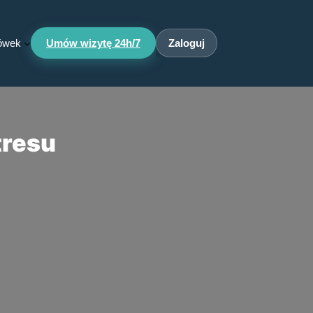
cówek
Umów wizytę 24h/7
Zaloguj
tresu