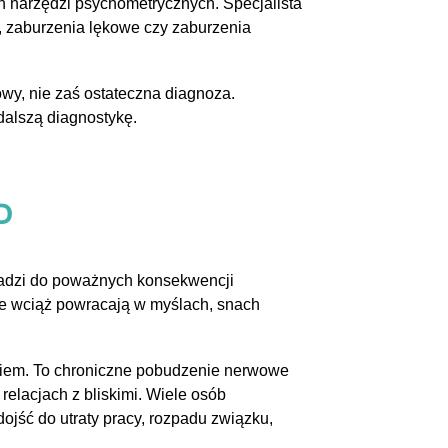
h narzędzi psychometrycznych. Specjalista
, zaburzenia lękowe czy zaburzenia
owy, nie zaś ostateczna diagnoza.
dalszą diagnostykę.
D
owadzi do poważnych konsekwencji
e wciąż powracają w myślach, snach
eniem. To chroniczne pobudzenie nerwowe
elacjach z bliskimi. Wiele osób
ojść do utraty pracy, rozpadu związku,