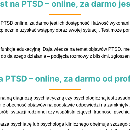
st na PTSD – online, za darmo j
na PTSD online, za darmo jest ich dostępność i łatwość wykona
iecznie uzyskać wstępny obraz swojej sytuacji. Test może pom
ną funkcję edukacyjną. Dają wiedzę na temat objawów PTSD, 
 do dalszego działania – podjęcia rozmowy z bliskimi, zgłoszen
na PTSD – online, za darmo od pro
nalną diagnozą psychiatryczną czy psychologiczną jest zasadni
nie obecność objawów na podstawie odpowiedzi na zamknięty z
orób, sytuacji rodzinnej czy współistniejących trudności psychi
arza psychiatrę lub psychologa klinicznego obejmuje szczegół