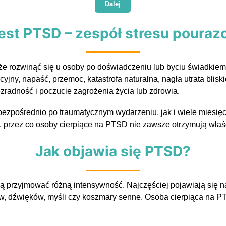
Dalej
est PTSD – zespół stresu poura
że rozwinąć się u osoby po doświadczeniu lub byciu świadkie
ny, napaść, przemoc, katastrofa naturalna, nagła utrata bliski
zradność i poczucie zagrożenia życia lub zdrowia.
pośrednio po traumatycznym wydarzeniu, jak i wiele miesięcy
, przez co osoby cierpiące na PTSD nie zawsze otrzymują wła
Jak objawia się PTSD?
 przyjmować różną intensywność. Najczęściej pojawiają się 
, dźwięków, myśli czy koszmary senne. Osoba cierpiąca na PTS