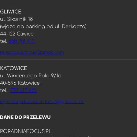
GLIWICE
ul. Sikornik 18
(wjazd na parking od ul. Derkacza)
44-122 Gliwice
tel.
660 701 413
rejestracja.focus@gmail.com
KATOWICE
ul. Wincentego Pola 9/1a
40-596 Katowice
tel.
730 617 622
rejestracja.katowice.focus@gmail.com
DANE DO PRZELEWU
PORADNIAFOCUS.PL