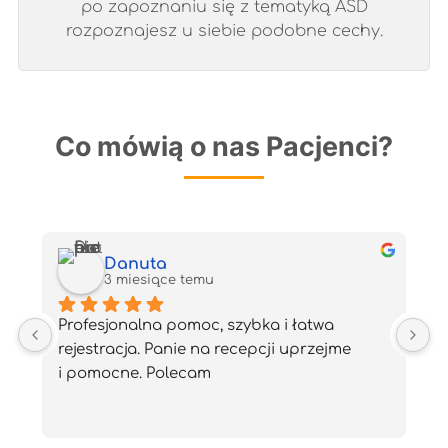
po zapoznaniu się z tematyką ASD
rozpoznajesz u siebie podobne cechy.
Co mówią o nas Pacjenci?
Danuta
3 miesiące temu
Profesjonalna pomoc, szybka i łatwa 
W
ą 
rejestracja. Panie na recepcji uprzejme 
a
i pomocne. Polecam
z
i
s