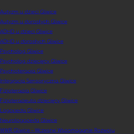
Autyzm u dzieci Gliwice
Autyzm u dorosłych Gliwice
ADHD u dzieci Gliwice
ADHD u dorosłych Gliwice
Psycholog Gliwice
Psycholog dziecięcy Gliwice
Psychoterapia Gliwice
Integracja Sensoryczna Gliwice
Fizjoterapia Gliwice
Fizjoterapeuta dziecięcy Gliwice
Logopeda Gliwice
Neurologopeda Gliwice
WWR Gliwice – Wczesne Wspomaganie Rozwoju