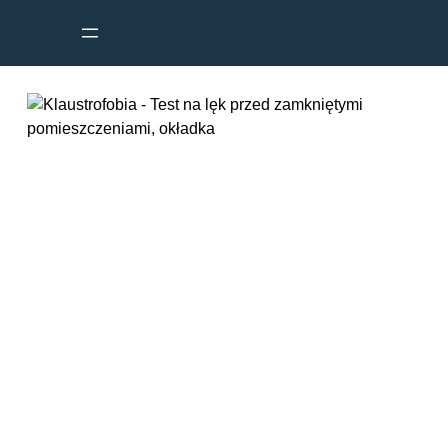
Przejdź
do
treści
Klaustrofobia test – lęk
przed zamkniętymi
pomieszczeniami
Masz pytania? Zadzwoń do Nas! Chętnie
pomożemy.