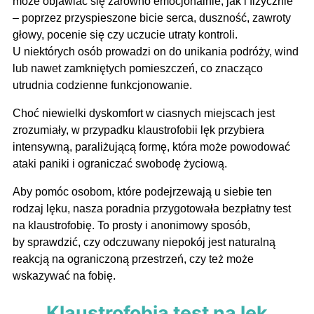
może objawiać się zarówno emocjonalnie, jak i fizycznie
– poprzez przyspieszone bicie serca, duszność, zawroty
głowy, pocenie się czy uczucie utraty kontroli.
U niektórych osób prowadzi on do unikania podróży, wind
lub nawet zamkniętych pomieszczeń, co znacząco
utrudnia codzienne funkcjonowanie.
Choć niewielki dyskomfort w ciasnych miejscach jest
zrozumiały, w przypadku klaustrofobii lęk przybiera
intensywną, paraliżującą formę, która może powodować
ataki paniki i ograniczać swobodę życiową.
Aby pomóc osobom, które podejrzewają u siebie ten
rodzaj lęku, nasza poradnia przygotowała bezpłatny test
na klaustrofobię. To prosty i anonimowy sposób,
by sprawdzić, czy odczuwany niepokój jest naturalną
reakcją na ograniczoną przestrzeń, czy też może
wskazywać na fobię.
Klaustrofobia test na lęk