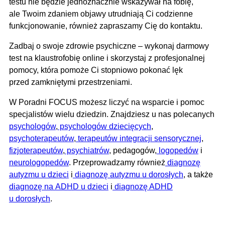
testu nie będzie jednoznacznie wskazywał na fobię,
ale Twoim zdaniem objawy utrudniają Ci codzienne
funkcjonowanie, również zapraszamy Cię do kontaktu.
Zadbaj o swoje zdrowie psychiczne – wykonaj darmowy
test na klaustrofobię online i skorzystaj z profesjonalnej
pomocy, która pomoże Ci stopniowo pokonać lęk
przed zamkniętymi przestrzeniami.
W Poradni FOCUS możesz liczyć na wsparcie i pomoc
specjalistów wielu dziedzin. Znajdziesz u nas polecanych
psychologów
,
psychologów dziecięcych
,
psychoterapeutów
,
terapeutów integracji sensorycznej
,
fizjoterapeutów
,
psychiatrów
, pedagogów,
logopedów
i
neurologopedów
. Przeprowadzamy również
diagnozę
autyzmu u dzieci
i
diagnozę autyzmu u dorosłych
, a także
diagnozę na ADHD u dzieci
i
diagnozę ADHD
u dorosłych
.