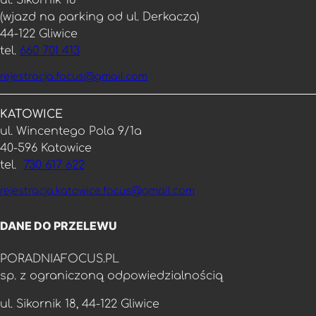
ul. Sikornik 18
(wjazd na parking od ul. Derkacza)
44-122 Gliwice
tel.
660 701 413
rejestracja.focus@gmail.com
KATOWICE
ul. Wincentego Pola 9/1a
40-596 Katowice
tel.
730 617 622
rejestracja.katowice.focus@gmail.com
DANE DO PRZELEWU
PORADNIAFOCUS.PL
sp. z ograniczoną odpowiedzialnością
ul. Sikornik 18, 44-122 Gliwice