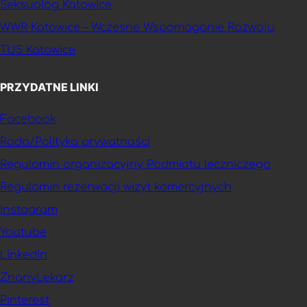
Seksuolog Katowice
WWR Katowice – Wczesne Wspomaganie Rozwoju
TUS Katowice
PRZYDATNE LINKI
Facebook
Rodo/Polityka prywatności
Regulamin organizacyjny Podmiotu leczniczego
Regulamin rezerwacji wizyt komercyjnych
Instagram
Youtube
Linkedin
ZnanyLekarz
Pinterest