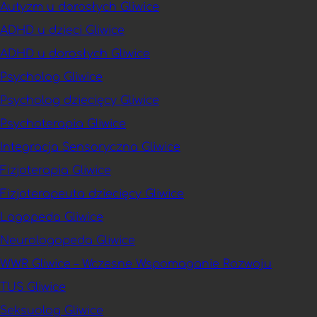
Autyzm u dorosłych Gliwice
ADHD u dzieci Gliwice
ADHD u dorosłych Gliwice
Psycholog Gliwice
Psycholog dziecięcy Gliwice
Psychoterapia Gliwice
Integracja Sensoryczna Gliwice
Fizjoterapia Gliwice
Fizjoterapeuta dziecięcy Gliwice
Logopeda Gliwice
Neurologopeda Gliwice
WWR Gliwice – Wczesne Wspomaganie Rozwoju
TUS Gliwice
Seksuolog Gliwice