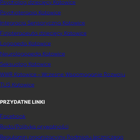
Psycholog dziecięcy Katowice
Psychoterapia Katowice
Integracja Sensoryczna Katowice
Fizjoterapeuta dziecięcy Katowice
Logopeda Katowice
Neurologopeda Katowice
Seksuolog Katowice
WWR Katowice – Wczesne Wspomaganie Rozwoju
TUS Katowice
PRZYDATNE LINKI
Facebook
Rodo/Polityka prywatności
Regulamin organizacyjny Podmiotu leczniczego