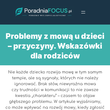
Przejdź
do
treści
Problemy z mową u dzieci
– przyczyny. Wskazówki
dla rodziców
Nie każde dziecko rozwija mowę w tym samym
tempie, ale są sygnały, których nie należy
ignorować. Brak słów, niewyraźna mowa
czy trudności w komunikacji to nie zawsze
kwestia „charakteru” – czasem to objaw
głębszego problemu. W artykule wyjaśniamy,
co może wpływać na rozwój mowy, kiedy zgłosić