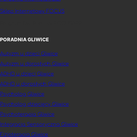
Sklep Internetowy FOCUS
Program Dla Poradni FOCUSAPP
PORADNIA GLIWICE
Autyzm u dzieci Gliwice
Autyzm u dorosłych Gliwice
ADHD u dzieci Gliwice
ADHD u dorosłych Gliwice
Psycholog Gliwice
Psycholog dziecięcy Gliwice
Psychoterapia Gliwice
Integracja Sensoryczna Gliwice
Fizjoterapia Gliwice