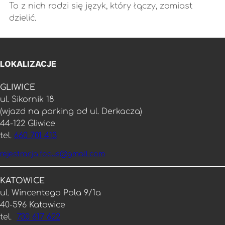
To z nich rodzi się język, który łączy, zamiast
dzielić.
LOKALIZACJE
GLIWICE
ul. Sikornik 18
(wjazd na parking od ul. Derkacza)
44-122 Gliwice
tel.
660 701 413
rejestracja.focus@gmail.com
KATOWICE
ul. Wincentego Pola 9/1a
40-596 Katowice
tel.
730 617 622