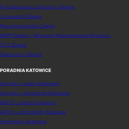
Fizjoterapeuta dziecięcy Gliwice
Logopeda Gliwice
Neurologopeda Gliwice
WWR Gliwice – Wczesne Wspomaganie Rozwoju
TUS Gliwice
Seksuolog Gliwice
PORADNIA KATOWICE
Autyzm u dzieci Katowice
Autyzm u dorosłych Katowice
ADHD u dzieci Katowice
ADHD u dorosłych Katowice
Psycholog Katowice