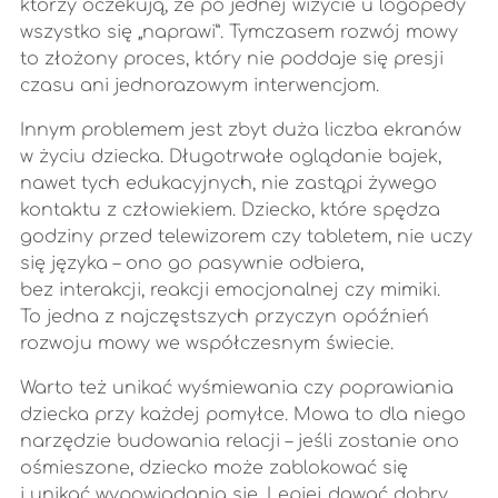
którzy oczekują, że po jednej wizycie u logopedy
wszystko się „naprawi”. Tymczasem rozwój mowy
to złożony proces, który nie poddaje się presji
czasu ani jednorazowym interwencjom.
Innym problemem jest zbyt duża liczba ekranów
w życiu dziecka. Długotrwałe oglądanie bajek,
nawet tych edukacyjnych, nie zastąpi żywego
kontaktu z człowiekiem. Dziecko, które spędza
godziny przed telewizorem czy tabletem, nie uczy
się języka – ono go pasywnie odbiera,
bez interakcji, reakcji emocjonalnej czy mimiki.
To jedna z najczęstszych przyczyn opóźnień
rozwoju mowy we współczesnym świecie.
Warto też unikać wyśmiewania czy poprawiania
dziecka przy każdej pomyłce. Mowa to dla niego
narzędzie budowania relacji – jeśli zostanie ono
ośmieszone, dziecko może zablokować się
i unikać wypowiadania się. Lepiej dawać dobry