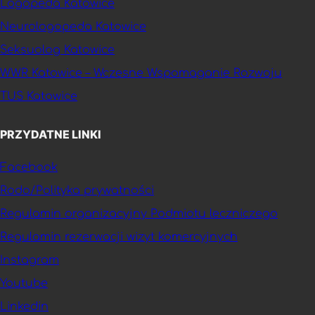
Logopeda Katowice
Neurologopeda Katowice
Seksuolog Katowice
WWR Katowice – Wczesne Wspomaganie Rozwoju
TUS Katowice
PRZYDATNE LINKI
Facebook
Rodo/Polityka prywatności
Regulamin organizacyjny Podmiotu leczniczego
Regulamin rezerwacji wizyt komercyjnych
Instagram
Youtube
Linkedin