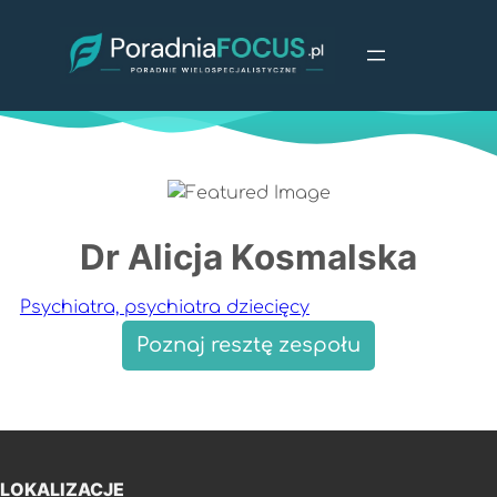
Przejdź
do
treści
Dr Alicja Kosmalska
Psychiatra, psychiatra dziecięcy
Poznaj resztę zespołu
LOKALIZACJE