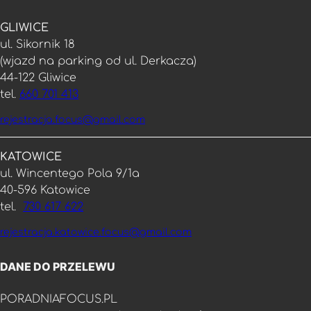
GLIWICE
ul. Sikornik 18
(wjazd na parking od ul. Derkacza)
44-122 Gliwice
tel.
660 701 413
rejestracja.focus@gmail.com
KATOWICE
ul. Wincentego Pola 9/1a
40-596 Katowice
tel.
730 617 622
rejestracja.katowice.focus@gmail.com
DANE DO PRZELEWU
PORADNIAFOCUS.PL