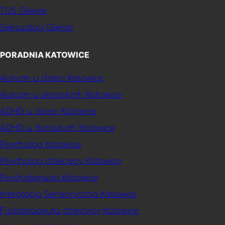
TUS Gliwice
Seksuolog Gliwice
PORADNIA KATOWICE
Autyzm u dzieci Katowice
Autyzm u dorosłych Katowice
ADHD u dzieci Katowice
ADHD u dorosłych Katowice
Psycholog Katowice
Psycholog dziecięcy Katowice
Psychoterapia Katowice
Integracja Sensoryczna Katowice
Fizjoterapeuta dziecięcy Katowice