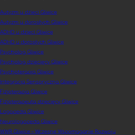
Autyzm u dzieci Gliwice
Autyzm u dorosłych Gliwice
ADHD u dzieci Gliwice
ADHD u dorosłych Gliwice
Psycholog Gliwice
Psycholog dziecięcy Gliwice
Psychoterapia Gliwice
Integracja Sensoryczna Gliwice
Fizjoterapia Gliwice
Fizjoterapeuta dziecięcy Gliwice
Logopeda Gliwice
Neurologopeda Gliwice
WWR Gliwice – Wczesne Wspomaganie Rozwoju